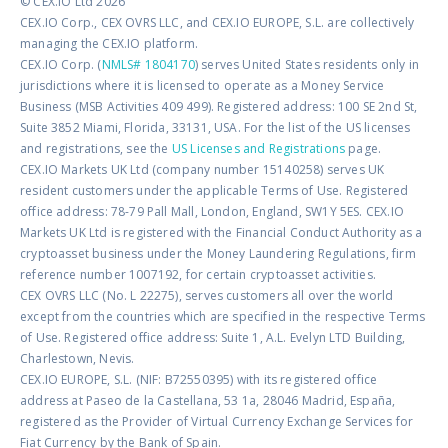
© CEX.IO Ltd 2026
CEX.IO Corp., CEX OVRS LLC, and CEX.IO EUROPE, S.L. are collectively
managing the CEX.IO platform.
CEX.IO Corp. (
NMLS# 1804170
) serves United States residents only in
jurisdictions where it is licensed to operate as a Money Service
Business (MSB Activities 409 499). Registered address: 100 SE 2nd St,
Suite 3852 Miami, Florida, 33131, USA. For the list of the US licenses
and registrations, see the
US Licenses and Registrations
page.
CEX.IO Markets UK Ltd (company number 15140258) serves UK
resident customers under the applicable Terms of Use. Registered
office address: 78-79 Pall Mall, London, England, SW1Y 5ES. CEX.IO
Markets UK Ltd is registered with the Financial Conduct Authority as a
cryptoasset business under the Money Laundering Regulations, firm
reference number 1007192, for certain cryptoasset activities.
CEX OVRS LLC (No. L 22275), serves customers all over the world
except from the countries which are specified in the respective Terms
of Use. Registered office address: Suite 1, A.L. Evelyn LTD Building,
Charlestown, Nevis.
CEX.IO EUROPE, S.L. (NIF: B72550395) with its registered office
address at Paseo de la Castellana, 53 1a, 28046 Madrid, España,
registered as the Provider of Virtual Currency Exchange Services for
Fiat Currency by the Bank of Spain.